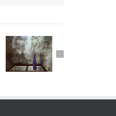
25
Le Murmure des Égarés #24