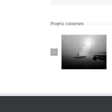
Projets connexes
Le Murmure des Égarés #28
Le Murmure des Égarés #