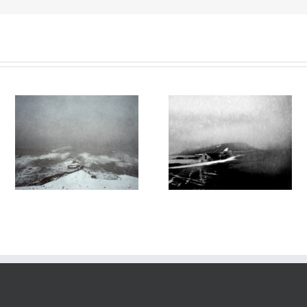
27
Le Murmure des Égarés #26
Le Murmure des Égarés #