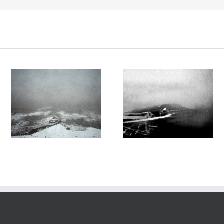
27
Le Murmure des Égarés #26
Le Murmure des Égarés #