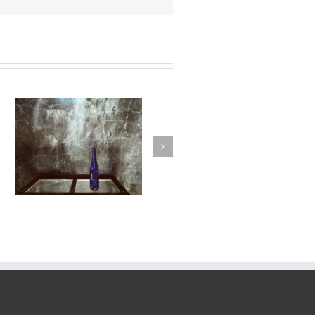
25
Le Murmure des Égarés #24