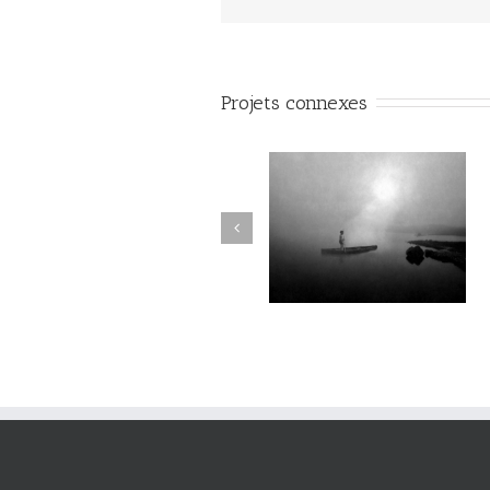
Projets connexes
Le Murmure des Égarés #28
Le Murmure des Égarés #